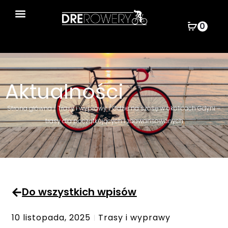
0
Wyszukiwarka produktów
Aktualności
Strona główna
/
Trasy i wyprawy
/ Gdzie na szosę w okolicach Gdyni –
trasy dla początkujących i zaawansowanych
Do wszystkich wpisów
10 listopada, 2025
Trasy i wyprawy