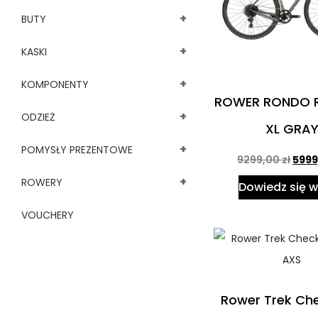
+
BUTY
+
KASKI
+
KOMPONENTY
ROWER RONDO R
+
ODZIEŻ
XL GRA
+
POMYSŁY PREZENTOWE
9299,00
zł
599
+
ROWERY
Dowiedz się w
VOUCHERY
Rower Trek C