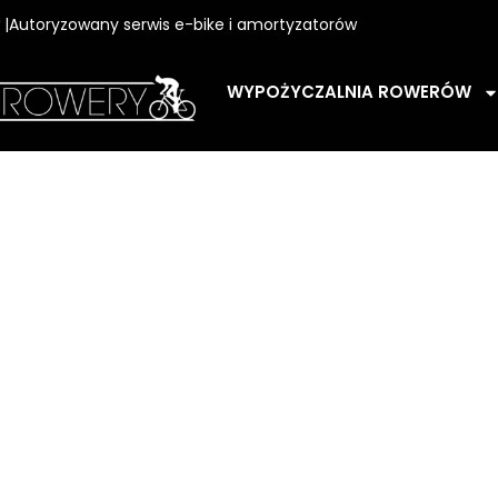
w |Autoryzowany serwis e-bike i amortyzatorów
WYPOŻYCZALNIA ROWERÓW
ZUTER