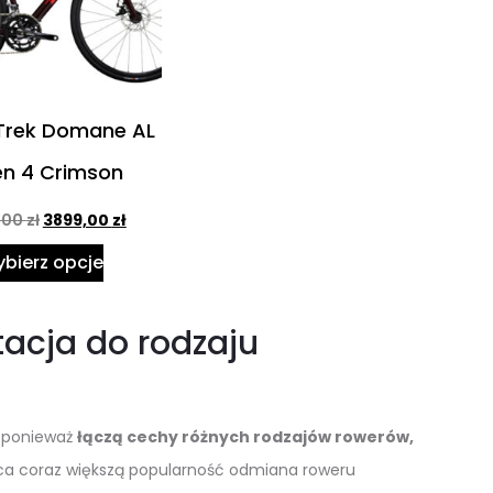
Trek Domane AL
en 4 Crimson
,00
zł
3899,00
zł
bierz opcje
acja do rodzaju
, ponieważ
łączą cechy różnych rodzajów rowerów,
ąca coraz większą popularność odmiana roweru