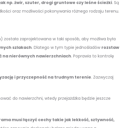
 np. żwir, szuter, drogi gruntowe czy leśne ścieżki
. Są
ości oraz możliwości pokonywania różnego rodzaju terenu.
została zaprojektowana w taki sposób, aby możliwa była
wnych szlakach
. Dlatego w tym typie jednośladów
rozstaw
ość na nierównych nawierzchniach
. Poprawia to kontrolę
yzację i przyczepność na trudnym terenie
. Zazwyczaj
sować do nawierzchni, wtedy przejażdżka będzie jeszcze
rama musi łączyć cechy takie jak lekkość, sztywność,