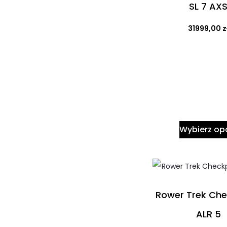
SL 7 AX
31999,00
z
Wybierz op
Rower Trek Che
ALR 5