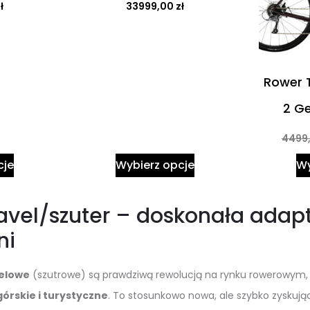
ł
33999,00
zł
Rower 
2 G
4499
cje
Wybierz opcje
Wy
avel/szuter – doskonała adapt
ni
elowe
(szutrowe) są prawdziwą rewolucją na rynku rowerowym
górskie i turystyczne
. To stosunkowo nowa, ale szybko zyskuj