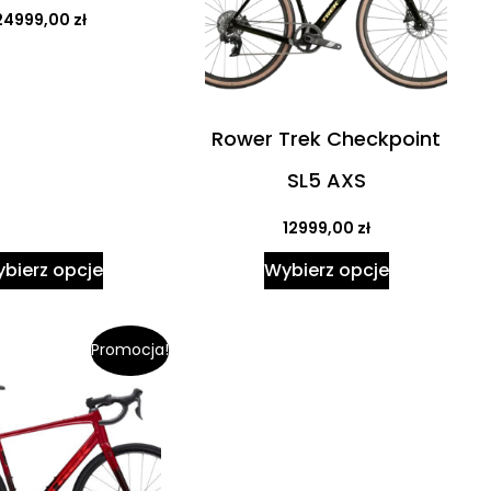
24999,00
zł
Rower Trek Checkpoint
SL5 AXS
12999,00
zł
bierz opcje
Wybierz opcje
Promocja!