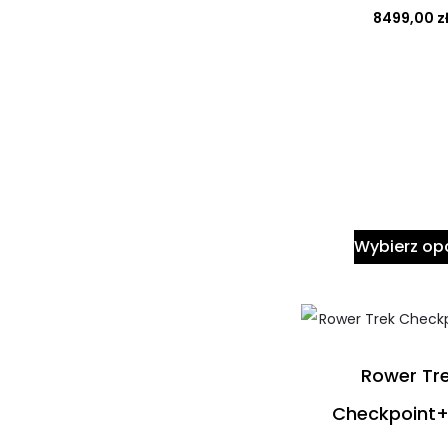
8499,00
z
Wybierz op
Rower Tr
Checkpoint+