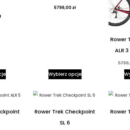
S
5799,00
zł
ł
Rower 
ALR 3
5799
cje
Wybierz opcje
Wy
ckpoint
Rower Trek Checkpoint
Rower 
SL 6