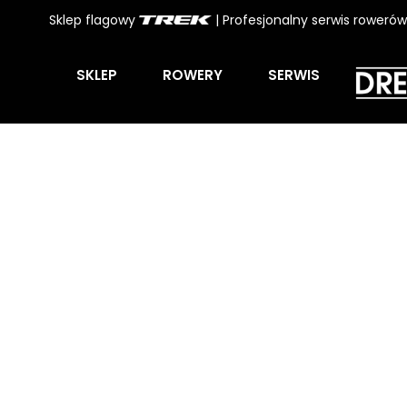
Sklep flagowy
| Profesjonalny serwis roweró
SKLEP
ROWERY
SERWIS
GRAVEL/S
Strona główna
/
ROWERY
/ GRAVEL/SZUTER