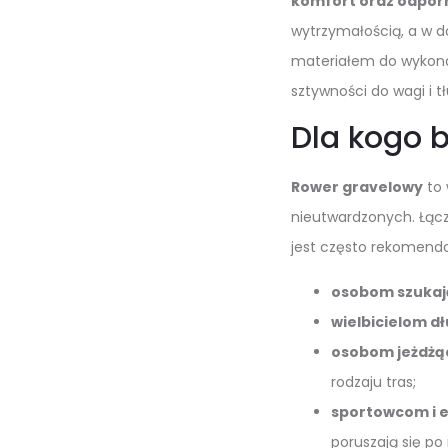
komfort oraz odpor
wytrzymałością, a w d
materiałem do wykon
sztywności do wagi i 
Dla kogo b
Rower gravelowy
to 
nieutwardzonych. Łącz
jest często rekomend
osobom szukaj
wielbicielom d
osobom jeżdżą
rodzaju tras;
sportowcom i 
poruszają się po