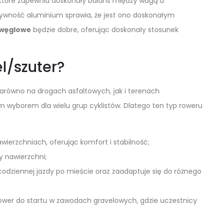
 które zapewnia doskonały balans między wagą a
ztywność aluminium sprawia, że jest ono doskonałym
 węglowe
będzie dobre, oferując doskonały stosunek
l/szuter?
zarówno na drogach asfaltowych, jak i terenach
m wyborem dla wielu grup cyklistów. Dlatego ten typ roweru
wierzchniach, oferując komfort i stabilność;
y nawierzchni;
codziennej jazdy po mieście oraz zaadaptuje się do różnego
rower do startu w zawodach gravelowych, gdzie uczestnicy