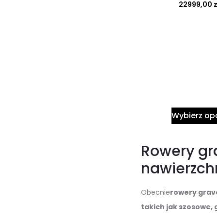
22999,00
z
Wybierz op
Rowery gr
nawierzch
Obecnie
rowery grav
takich jak szosowe, 