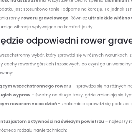
ność na uszkodzenia
. Wszystkie te cechy spełnia
aluminium
,
odatku jest stosunkowo tanie i odporne na korozję. To jednak s
ania ramy
roweru gravelowego
. Również
ultralekkie włókno
tłumiąc wibracje wpływające na komfort jazdy.
ędzie odpowiedni rower grave
wszechstronny wybór, który sprawdzi się w różnych warunkach, 
y cechy rowerów górskich i szosowych, co czyni go uniwersalny
owany:
ącym wszechstronnego roweru
– sprawdza się na różnych na
ługich wypraw
– świetny na długie trasy, gdzie zmieniają się typ
cym rowerem na co dzień
– znakomicie sprawdzi się podczas 
entuzjastom aktywności na świeżym powietrzu
– najlepszy 
 różnego rodzaju nawierzchniach;