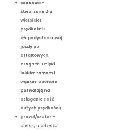
szosowe
–
stworzone dla
wielbicieli
prędkości i
długodystansowej
jazdy po
asfaltowych
drogach. Dzięki
lekkim ramom i
wąskim oponom
pozwalają na
osiąganie dość
dużych prędkości;
gravel/szuter
–
oferują możliwość