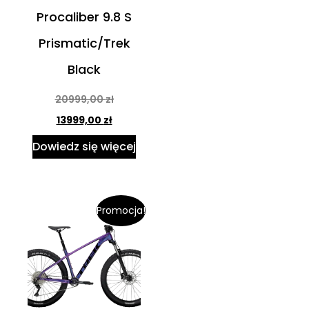
Procaliber 9.8 S
Prismatic/Trek
Black
20999,00
zł
13999,00
zł
Dowiedz się więcej
Promocja!