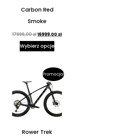
Carbon Red
Smoke
17999,00
zł
16999,00
zł
Wybierz opcje
Promocja!
Rower Trek