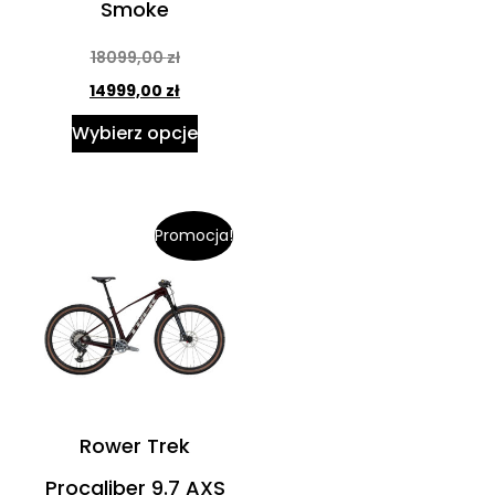
Smoke
18099,00
zł
14999,00
zł
Wybierz opcje
Promocja!
Rower Trek
Procaliber 9.7 AXS