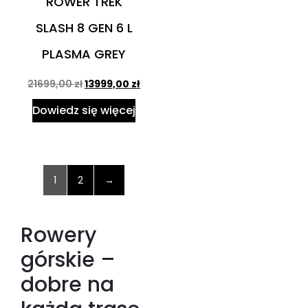
ROWER TREK
SLASH 8 GEN 6 L
PLASMA GREY
21699,00
zł
13999,00
zł
Dowiedz się więcej
1
2
→
Rowery
górskie –
dobre na