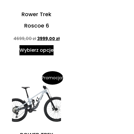
Rower Trek
Roscoe 6
4699,00
zł
3999,00
zł
Wybierz opcje
Promocja!