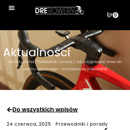
0
Wyszukiwarka produktów
Aktualności
Strona główna
/
Przewodniki i porady
/ Jak przygotować rower do
sezonu wiosennego – kompleksowy przewodnik
Do wszystkich wpisów
24 czerwca, 2025
Przewodniki i porady