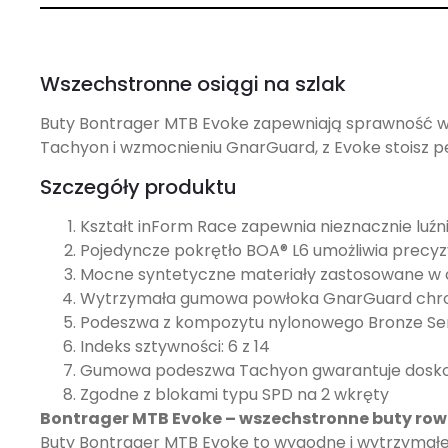
Wszechstronne osiągi na szlak
Buty Bontrager MTB Evoke zapewniają sprawność w k
Tachyon i wzmocnieniu GnarGuard, z Evoke stoisz pe
Szczegóły produktu
Kształt inForm Race zapewnia nieznacznie luźn
Pojedyncze pokrętło BOA® L6 umożliwia precyz
Mocne syntetyczne materiały zastosowane w 
Wytrzymała gumowa powłoka GnarGuard chroni 
Podeszwa z kompozytu nylonowego Bronze Ser
Indeks sztywności: 6 z 14
Gumowa podeszwa Tachyon gwarantuje doskon
Zgodne z blokami typu SPD na 2 wkręty
Bontrager MTB Evoke – wszechstronne buty ro
Buty Bontrager MTB Evoke to wygodne i wytrzymałe