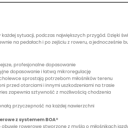
ażdej sytuacji, podczas największych przygód. Dzięki św
wnie na pedałach i po zejściu z roweru, a jednocześnie b
iejsze, profesjonalne dopasowanie
yjne dopasowanie i łatwą mikroregulację
cholewce sprostają potrzebom miłośników terenu
przed otarciami i innymi uszkodzeniami na trasie
ies zapewnia sztywność z możliwością chodzenia
ałą przyczepność na każdej nawierzchni
werowe z systemem BOA®
 obuwie rowerowe stworzone z myślą o miłośnikach jazdy