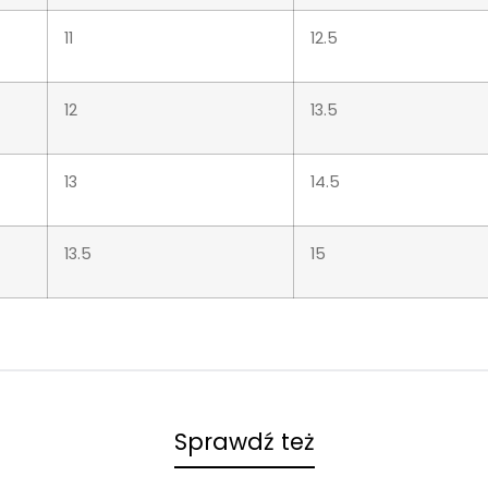
11
12.5
12
13.5
13
14.5
13.5
15
Sprawdź też