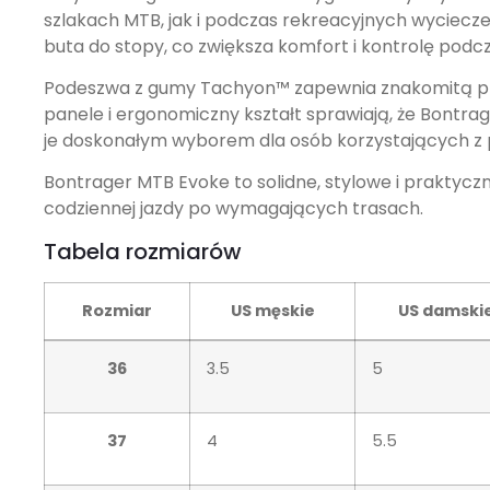
szlakach MTB, jak i podczas rekreacyjnych wyciecz
buta do stopy, co zwiększa komfort i kontrolę podcz
Podeszwa z gumy Tachyon™ zapewnia znakomitą prz
panele i ergonomiczny kształt sprawiają, że Bontra
je doskonałym wyborem dla osób korzystających z
Bontrager MTB Evoke to solidne, stylowe i prakty
codziennej jazdy po wymagających trasach.
Tabela rozmiarów
Rozmiar
US męskie
US damski
36
3.5
5
37
4
5.5