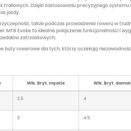
ek trailowych. Dzięki zastosowaniu precyzyjnego systemu
as jazdy.
yczepność, także podczas prowadzenia roweru w trudn
ger MTB Evoke to idealne połączenie funkcjonalności i wy
 pedałów zatrzaskowych.
czne buty rowerowe dla tych, którzy oczekują niezawodn
e
Wlk. Bryt. męskie
Wlk. Bryt. damsk
2.5
4
3
4.5