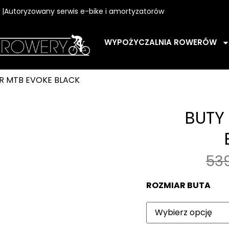
w |Autoryzowany serwis e-bike i amortyzatorów
WYPOŻYCZALNIA ROWERÓW
R MTB EVOKE BLACK
BUTY
53
ROZMIAR BUTA