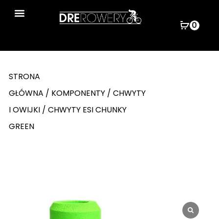
0
Wyszukiwarka produktów
STRONA
GŁÓWNA
/
KOMPONENTY
/
CHWYTY
I OWIJKI
/ CHWYTY ESI CHUNKY
GREEN