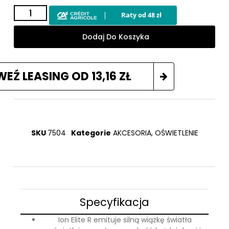
Dodaj Do Koszyka
WEŹ LEASING OD
13,16
ZŁ
SKU
7504
Kategorie
AKCESORIA
,
OŚWIETLENIE
Specyfikacja
Ion Elite R emituje silną wiązkę światła