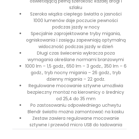
oświetlającą pełną szerokość każdej drogi i
szlaku
Szeroka wiązka ciepłego światła o jasności
1000 lumenów daje poczucie pewności
podczas jazdy w nocy
Specjalnie zaprojektowane tryby migania,
ogniskowania i zasięgu zapewniają optymalną
widoczność podczas jazdy w dzień
Długi czas świecenia wykracza poza
wymagania określane normami branżowymi
1000 lm – 1,5 godz., 650 lm – 3 godz., 350 lm – 6
godz., tryb nocny migania – 26 godz., tryb
dzienny migania – 22 godz.
Regulowane mocowanie sztywne umożliwia
bezpieczny montaż na kierownicy o średnicy
od 25,4 do 35 mm
Po zastosowaniu odpowiedniego uchwytu
Blendr światło można zamontować na kasku
Zestaw zawiera regulowane mocowanie
sztywne i przewód micro USB do ładowania