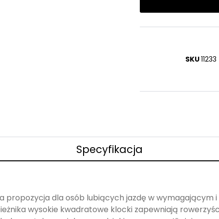
SKU
11233
Specyfikacja
na propozycja dla osób lubiących jazdę w wymagającym i 
 bieżnika wysokie kwadratowe klocki zapewniają rowerzyś