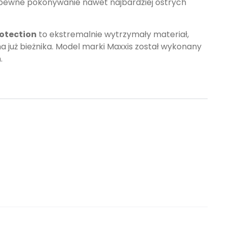
e pewne pokonywanie nawet najbardziej ostrych
otection
to ekstremalnie wytrzymały materiał,
a już bieżnika. Model marki Maxxis został wykonany
.