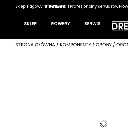
Sklep flagowy
| Profesjonalny serwis roweró
SKLEP
ROWERY
SERWIS
STRONA GŁÓWNA
/
KOMPONENTY
/
OPONY
/ OPON