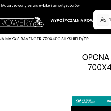
w |Autoryzowany serwis e-bike i amortyzatorów
WYPOŻYCZALNIA ROWERÓW
A MAXXIS RAVENGER 700X40C SILKSHIELD/TR
OPONA 
700X4