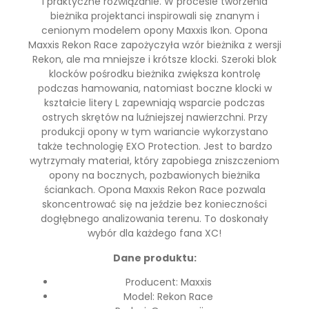
i praktyczne rozwiązanie. W procesie tworzenia
bieżnika projektanci inspirowali się znanym i
cenionym modelem opony Maxxis Ikon. Opona
Maxxis Rekon Race zapożyczyła wzór bieżnika z wersji
Rekon, ale ma mniejsze i krótsze klocki. Szeroki blok
klocków pośrodku bieżnika zwiększa kontrolę
podczas hamowania, natomiast boczne klocki w
kształcie litery L zapewniają wsparcie podczas
ostrych skrętów na luźniejszej nawierzchni. Przy
produkcji opony w tym wariancie wykorzystano
także technologię EXO Protection. Jest to bardzo
wytrzymały materiał, który zapobiega zniszczeniom
opony na bocznych, pozbawionych bieżnika
ściankach. Opona Maxxis Rekon Race pozwala
skoncentrować się na jeździe bez konieczności
dogłębnego analizowania terenu. To doskonały
wybór dla każdego fana XC!
Dane produktu:
Producent: Maxxis
Model: Rekon Race