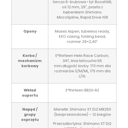
tarcza 6-śrubowa • tył: Boost148,
oś 12 mm, 29″, piasta z
bębenkiem Shimano
MicroSpline, Rapid Drive 108
Opony
Maxxis Aspen, tubeless ready,
EXO casing, folding bead,
rozmiar 29×2,40″
Korba /
E*thirteen Helix Race Carbon,
mechanizm
34T, linia łańcucha 55
korbowy
mm;długość korby: 170 mm dla
rozmiarów S/M/ML, 175 mm dla
L/XL
Wkład
E*thirteen BB20‑92
suportu
Napęd /
Manetki: Shimano XT Di2 M8250
grupy
(bezprzewodowe) – 12 biegów
osprzętu
Przerzutka tylna: Shimano XT Di2