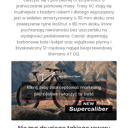
jednocześnie piórkowej masy. Trasy XC stają się
trudniejsze z każdym rokiem i dlatego wyposażony
jest w widelec amortyzowany o 110 mm skoku oraz
zawieszenie tylne IsoStrut o 80 mm skoku, które
pochłaniają nierówności bez uszczerbku na
wydajności pedałowania. Całość dopełniają
karbonowe koła i kokpit oraz wyjątkowo płynny i
błyskawiczny 12-rzędowy napęd bezprzewodowy
Shimano XT Di2.
Kliknij, żeby zaakceptować marketing
pliki cookies i włączyć tę treść
Nie ma drugiego takiego roweru