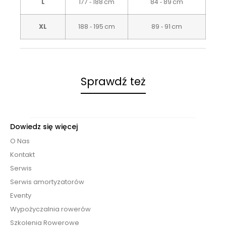
L
177 ‑ 188 cm
84 ‑ 89 cm
XL
188 ‑ 195 cm
89 ‑ 91 cm
Sprawdź też
Dowiedz się więcej
O Nas
Kontakt
Serwis
Serwis amortyzatorów
Eventy
Wypożyczalnia rowerów
Szkolenia Rowerowe