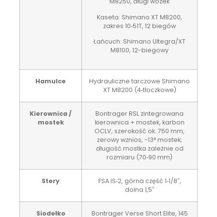
M8250, długi wózek
Kaseta: Shimano XT M8200,
zakres 10‑51T, 12 biegów
Łańcuch: Shimano Ultegra/XT
M8100, 12-biegowy
Hamulce
Hydrauliczne tarczowe Shimano
XT M8200 (4‑tłoczkowe)
Kierownica /
Bontrager RSL zintegrowana
mostek
kierownica + mostek, karbon
OCLV, szerokość ok. 750 mm,
zerowy wznios, -13° mostek;
długość mostka zależnie od
rozmiaru (70‑90 mm)
Stery
FSA IS‑2, górna część 1‑1/8″,
dolna 1,5″
Siodełko
Bontrager Verse Short Elite, 145