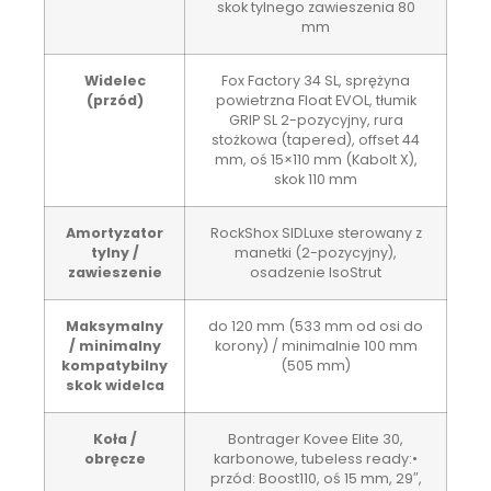
skok tylnego zawieszenia 80
mm
Widelec
Fox Factory 34 SL, sprężyna
(przód)
powietrzna Float EVOL, tłumik
GRIP SL 2-pozycyjny, rura
stożkowa (tapered), offset 44
mm, oś 15×110 mm (Kabolt X),
skok 110 mm
Amortyzator
RockShox SIDLuxe sterowany z
tylny /
manetki (2-pozycyjny),
zawieszenie
osadzenie IsoStrut
Maksymalny
do 120 mm (533 mm od osi do
/ minimalny
korony) / minimalnie 100 mm
kompatybilny
(505 mm)
skok widelca
Koła /
Bontrager Kovee Elite 30,
obręcze
karbonowe, tubeless ready:•
przód: Boost110, oś 15 mm, 29″,