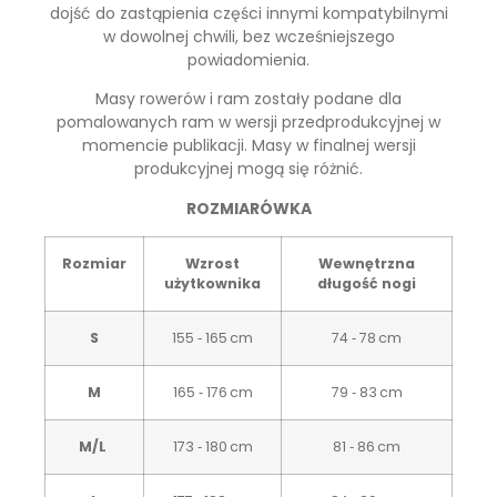
dojść do zastąpienia części innymi kompatybilnymi
w dowolnej chwili, bez wcześniejszego
powiadomienia.
Masy rowerów i ram zostały podane dla
pomalowanych ram w wersji przedprodukcyjnej w
momencie publikacji. Masy w finalnej wersji
produkcyjnej mogą się różnić.
ROZMIARÓWKA
Rozmiar
Wzrost
Wewnętrzna
użytkownika
długość nogi
S
155 ‑ 165 cm
74 ‑ 78 cm
M
165 ‑ 176 cm
79 ‑ 83 cm
M/L
173 ‑ 180 cm
81 ‑ 86 cm