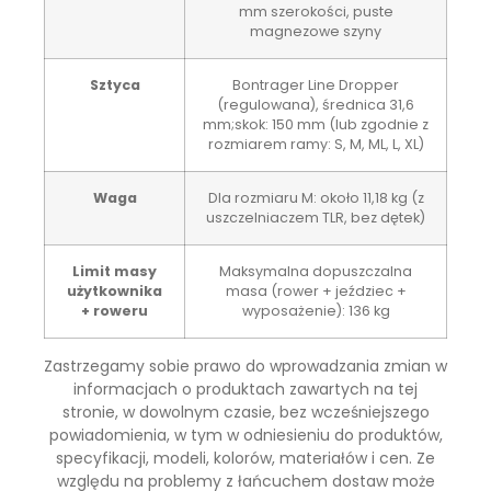
mm szerokości, puste
magnezowe szyny
Sztyca
Bontrager Line Dropper
(regulowana), średnica 31,6
mm;skok: 150 mm (lub zgodnie z
rozmiarem ramy: S, M, ML, L, XL)
Waga
Dla rozmiaru M: około 11,18 kg (z
uszczelniaczem TLR, bez dętek)
Limit masy
Maksymalna dopuszczalna
użytkownika
masa (rower + jeździec +
+ roweru
wyposażenie): 136 kg
Zastrzegamy sobie prawo do wprowadzania zmian w
informacjach o produktach zawartych na tej
stronie, w dowolnym czasie, bez wcześniejszego
powiadomienia, w tym w odniesieniu do produktów,
specyfikacji, modeli, kolorów, materiałów i cen. Ze
względu na problemy z łańcuchem dostaw może