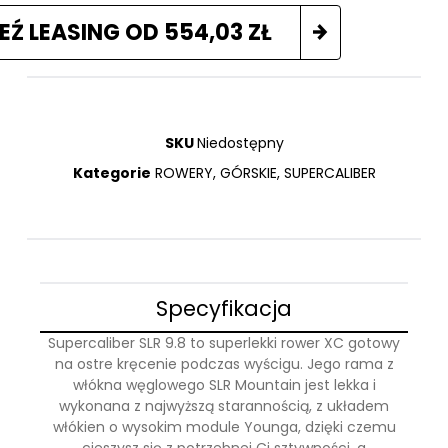
EŹ LEASING OD
554,03
ZŁ
SKU
Niedostępny
Kategorie
ROWERY
,
GÓRSKIE
,
SUPERCALIBER
Specyfikacja
Supercaliber SLR 9.8 to superlekki rower XC gotowy
na ostre kręcenie podczas wyścigu. Jego rama z
włókna węglowego SLR Mountain jest lekka i
wykonana z najwyższą starannością, z układem
włókien o wysokim module Younga, dzięki czemu
cieszysz się z potrzebnej Ci sztywności, a