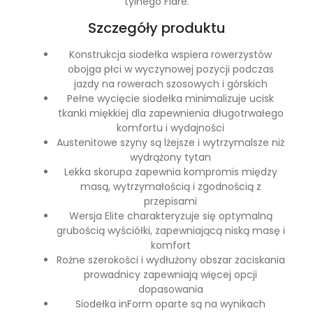
tylnego Flare.
Szczegóły produktu
Konstrukcja siodełka wspiera rowerzystów
obojga płci w wyczynowej pozycji podczas
jazdy na rowerach szosowych i górskich
Pełne wycięcie siodełka minimalizuje ucisk
tkanki miękkiej dla zapewnienia długotrwałego
komfortu i wydajności
Austenitowe szyny są lżejsze i wytrzymalsze niż
wydrążony tytan
Lekka skorupa zapewnia kompromis między
masą, wytrzymałością i zgodnością z
przepisami
Wersja Elite charakteryzuje się optymalną
grubością wyściółki, zapewniającą niską masę i
komfort
Rożne szerokości i wydłużony obszar zaciskania
prowadnicy zapewniają więcej opcji
dopasowania
Siodełka inForm oparte są na wynikach