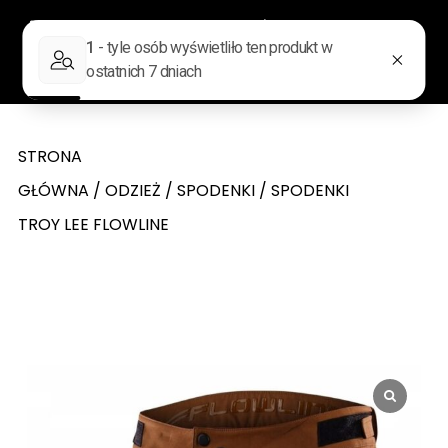
0
Wyszukiwarka produktów
STRONA
GŁÓWNA
/
ODZIEŻ
/
SPODENKI
/ SPODENKI
TROY LEE FLOWLINE