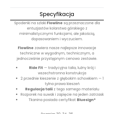
Specyfikacja
Spodenki na szlaki
Flowline
są przeznaczone dla
entuzjastów kolarstwa górskiego z
minimalistycznymi funkcjami, ale jakością,
dopasowaniem i wyczuciem.
Flowline
zawiera nasze najlepsze innowacje
techniczne w wygodnym, technicznym, a
jednocześnie przystępnym cenowo zestawie.
Ride Fit
— tradycyjna talia, luźny krój i
wszechstronna konstrukcja
2 przednie kieszenie z głębokim schowkiem — 1
tylna prawa kieszeń
Regulacja talii
z tego samego materiału
Rozporek na suwak i zapięcie na jeden zatrzask
Tkanina posiada certyfikat
Bluesign®
Rozmiar 30, 34, 36