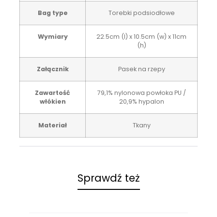
Bag type
Torebki podsiodłowe
Wymiary
22.5cm (l) x 10.5cm (w) x 11cm
(h)
Załącznik
Pasek na rzepy
Zawartość
79,1% nylonowa powłoka PU /
włókien
20,9% hypalon
Materiał
Tkany
Sprawdź też