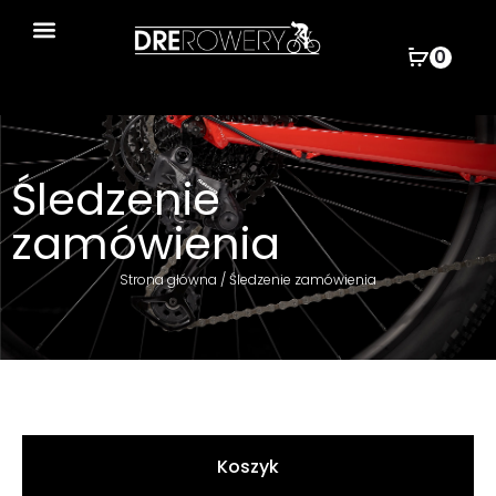
0
Wyszukiwarka produktów
Śledzenie
zamówienia
Strona główna
/ Śledzenie zamówienia
Koszyk