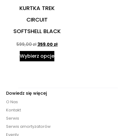
KURTKA TREK
CIRCUIT
SOFTSHELL BLACK
599,00
zł
359,00
zł
Wybierz opcje
Dowiedz się więcej
O Nas
Kontakt
Serwis
Serwis amortyzatorów
Eventy