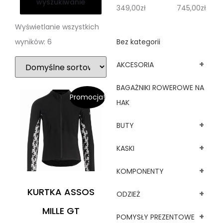
wyszukiwanie
349,00
zł
745,00
zł
Wyświetlanie wszystkich
wyników: 6
Bez kategorii
+
AKCESORIA
BAGAŻNIKI ROWEROWE NA
Promocja!
HAK
+
BUTY
+
KASKI
+
KOMPONENTY
KURTKA ASSOS
+
ODZIEŻ
MILLE GT
+
POMYSŁY PREZENTOWE