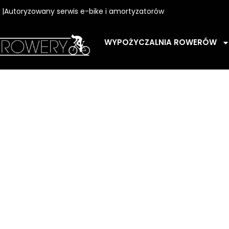
w |Autoryzowany serwis e-bike i amortyzatorów
WYPOŻYCZALNIA ROWERÓW
o 500 PLN
PLN