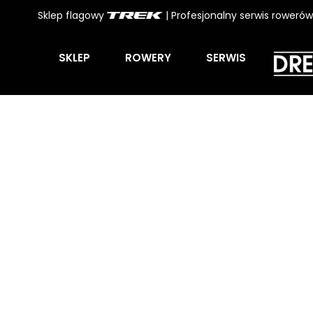
Sklep flagowy
| Profesjonalny serwis roweró
SKLEP
ROWERY
SERWIS
Pomysły d
Strona główna
/
POMYSŁY PREZENTOWE
/ Pomysły do 500 