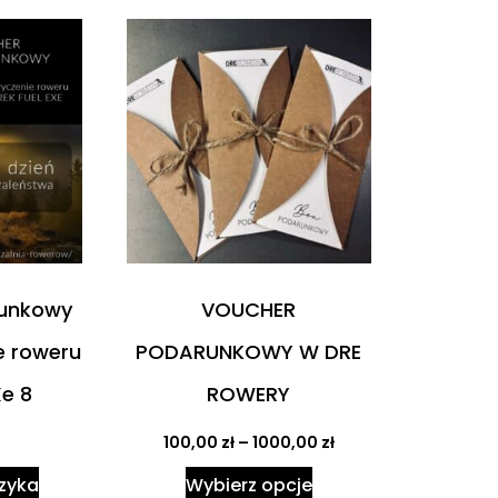
runkowy
VOUCHER
e roweru
PODARUNKOWY W DRE
Xe 8
ROWERY
100,00
zł
–
1000,00
zł
zyka
Wybierz opcje