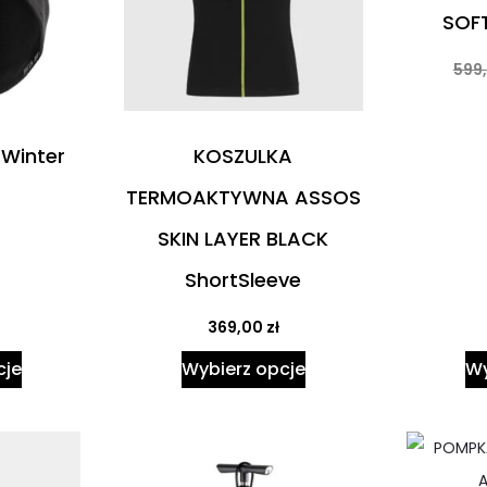
SOF
599
Winter
KOSZULKA
TERMOAKTYWNA ASSOS
SKIN LAYER BLACK
ShortSleeve
369,00
zł
cje
Wybierz opcje
Wy